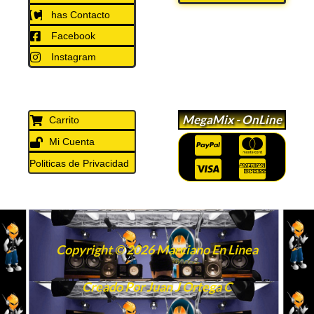
has Contacto
Facebook
Instagram
MegaMix - OnLine
Carrito
Mi Cuenta
Politicas de Privacidad
Copyright © 2026 Marciano En Linea
Creado Por Juan J Ortega C