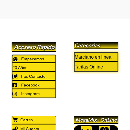
Categorias
Accseso Rapido
Marciano en linea
Empecemos
Tarifas Online
20 Años
has Contacto
Facebook
Instagram
MegaMix - OnLine
Carrito
Mi Cuenta