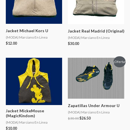
Jacket Michael Kors U
Jacket Real Madrid (Original)
(MODA) Marciano En Linea
(MODA) Marciano En Linea
$
12.00
$
30.00
¡Oferta!
Zapatillas Under Armour U
Jacket MickeMouse
(MODA) Marciano En Linea
(MagicKindom)
$
30.00
$
26.50
(MODA) Marciano En Linea
$
10.00