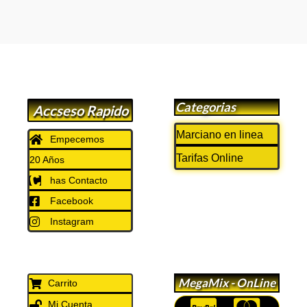
Categorias
Accseso Rapido
Marciano en linea
Empecemos
Tarifas Online
20 Años
has Contacto
Facebook
Instagram
MegaMix - OnLine
Carrito
Mi Cuenta