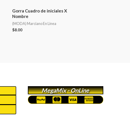
Gorra Cuadro de iniciales X
Nombre
(MODA) Marciano En Linea
$
8.00
MegaMix - OnLine