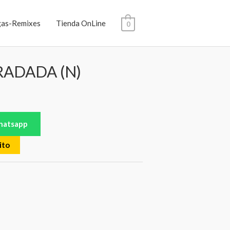
gas-Remixes
Tienda OnLine
0
ADADA (N)
whatsapp
ito