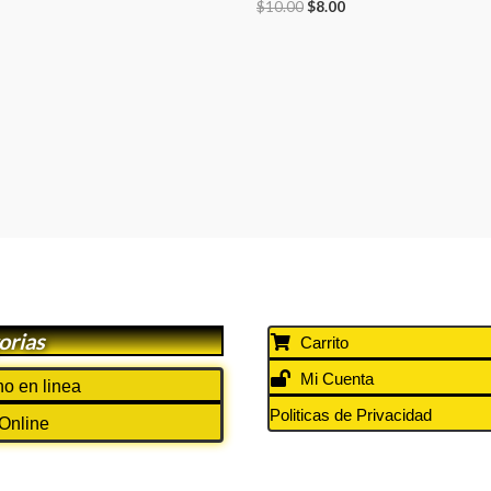
$
10.00
$
8.00
orias
Carrito
Mi Cuenta
o en linea
Politicas de Privacidad
 Online