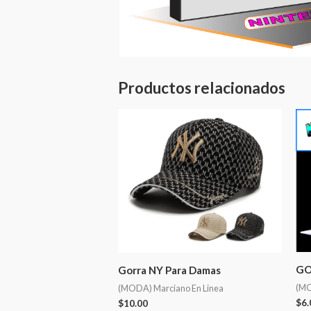
Productos relacionados
GO
Gorra NY Para Damas
(MO
(MODA) Marciano En Linea
$
6.
$
10.00