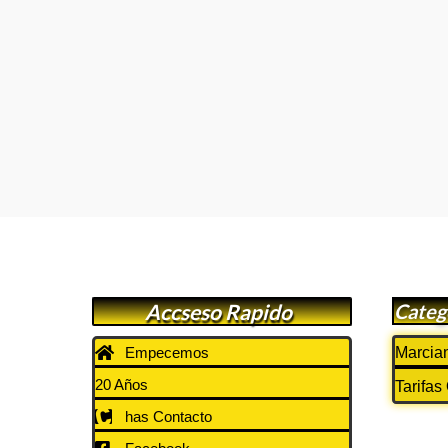
Accseso Rapido
Categ
Empecemos
Marcian
20 Años
Tarifas
has Contacto