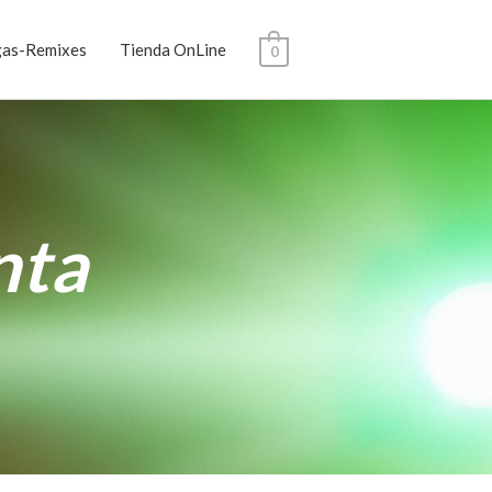
gas-Remixes
Tienda OnLine
0
nta